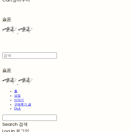
슬윤
슬윤
홈
상점
이야기
구매후기 글
QnA
Search
검색
Log In
로그인