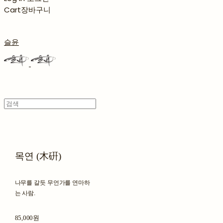
Cart
장바구니
슬윤
목연 (木硏)
나무를 갈듯 무언가를 연마하
는 사람.
85,000원