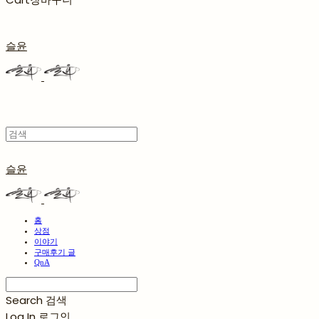
슬윤
슬윤
홈
상점
이야기
구매후기 글
QnA
Search
검색
Log In
로그인