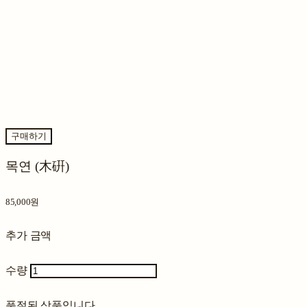
구매하기
목연 (木硏)
85,000원
추가 금액
수량
품절된 상품입니다.