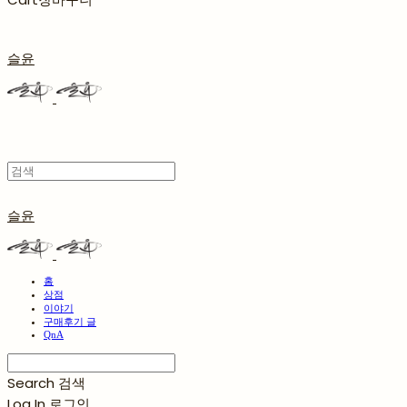
슬윤
슬윤
홈
상점
이야기
구매후기 글
QnA
Search
검색
Log In
로그인