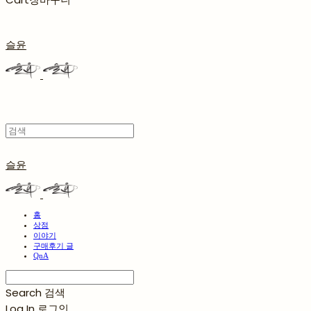
슬윤
슬윤
홈
상점
이야기
구매후기 글
QnA
Search
검색
Log In
로그인