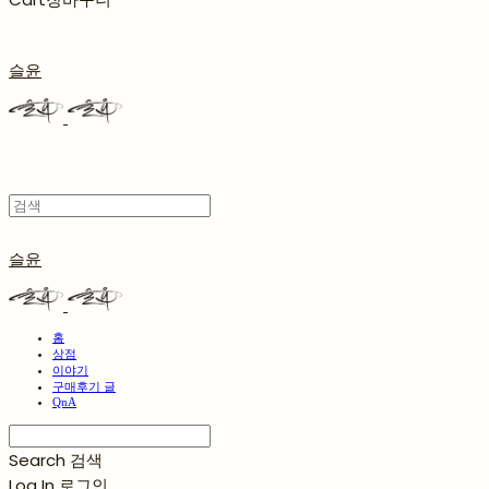
슬윤
슬윤
홈
상점
이야기
구매후기 글
QnA
Search
검색
Log In
로그인