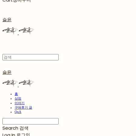
슬윤
슬윤
홈
상점
이야기
구매후기 글
QnA
Search
검색
Log In
로그인