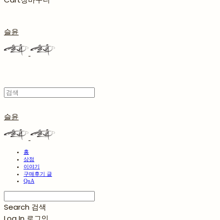
슬윤
슬윤
홈
상점
이야기
구매후기 글
QnA
Search
검색
Log In
로그인