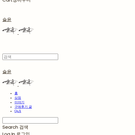
슬윤
슬윤
홈
상점
이야기
구매후기 글
QnA
Search
검색
Log In
로그인