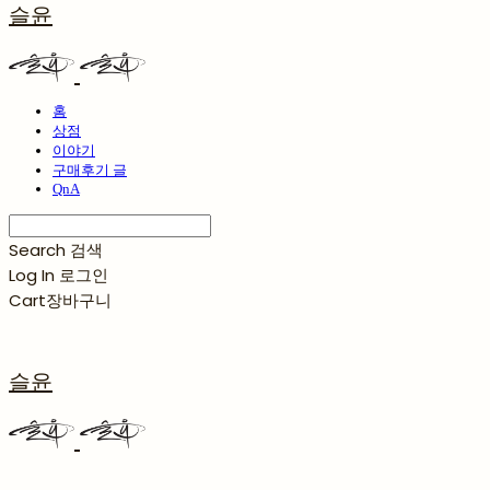
슬윤
홈
상점
이야기
구매후기 글
QnA
Search
검색
Log In
로그인
Cart
장바구니
슬윤