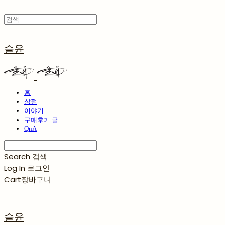
슬윤
홈
상점
이야기
구매후기 글
QnA
Search
검색
Log In
로그인
Cart
장바구니
슬윤