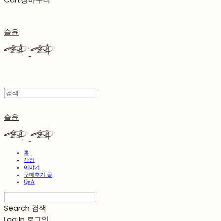
슬윤
슬윤
홈
상점
이야기
구매후기 글
QnA
Search
검색
Log In
로그인