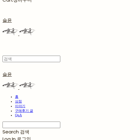
슬윤
슬윤
홈
상점
이야기
구매후기 글
QnA
Search
검색
Log In
로그인