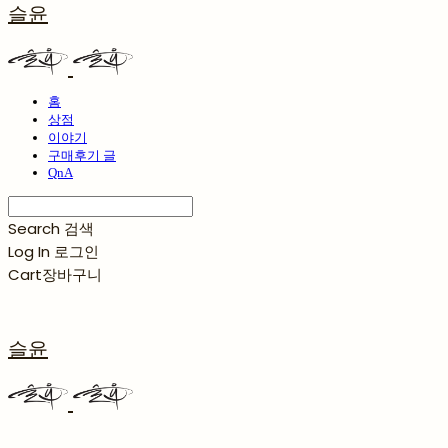
슬윤
홈
상점
이야기
구매후기 글
QnA
Search
검색
Log In
로그인
Cart
장바구니
슬윤