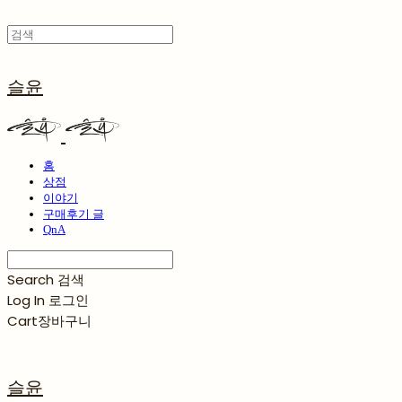
슬윤
홈
상점
이야기
구매후기 글
QnA
Search
검색
Log In
로그인
Cart
장바구니
슬윤