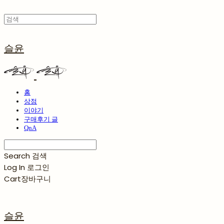
슬윤
홈
상점
이야기
구매후기 글
QnA
Search
검색
Log In
로그인
Cart
장바구니
슬윤