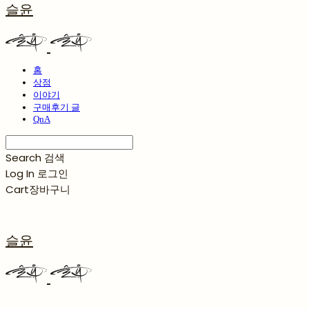
슬윤
홈
상점
이야기
구매후기 글
QnA
Search
검색
Log In
로그인
Cart
장바구니
슬윤