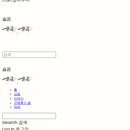
슬윤
슬윤
홈
상점
이야기
구매후기 글
QnA
Search
검색
Log In
로그인