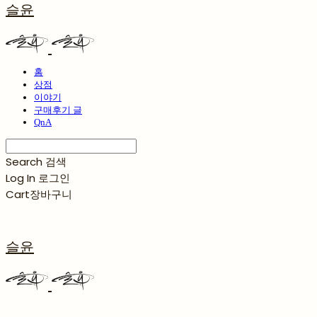
슬윤
홈
상점
이야기
구매후기 글
QnA
Search
검색
Log In
로그인
Cart
장바구니
슬윤