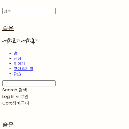
슬윤
홈
상점
이야기
구매후기 글
QnA
Search
검색
Log In
로그인
Cart
장바구니
슬윤