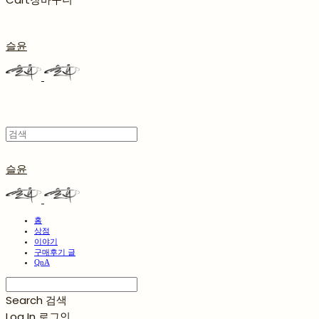
슬윤
슬윤
홈
상점
이야기
구매후기 글
QnA
Search
검색
Log In
로그인