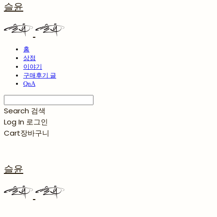
슬윤
홈
상점
이야기
구매후기 글
QnA
Search
검색
Log In
로그인
Cart
장바구니
슬윤