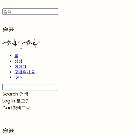
슬윤
홈
상점
이야기
구매후기 글
QnA
Search
검색
Log In
로그인
Cart
장바구니
슬윤