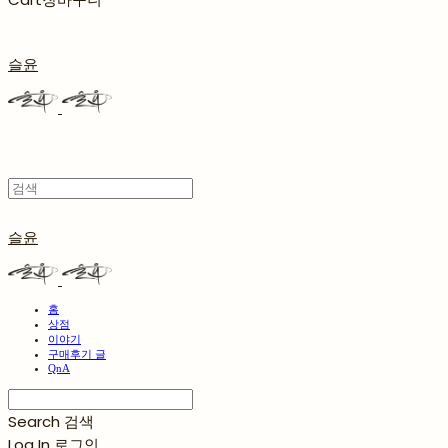
슬윤
슬윤
홈
상점
이야기
구매후기 글
QnA
Search
검색
Log In
로그인