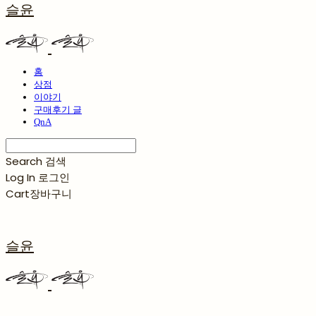
슬윤
홈
상점
이야기
구매후기 글
QnA
Search
검색
Log In
로그인
Cart
장바구니
슬윤