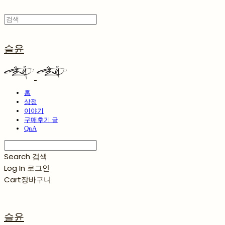
슬윤
홈
상점
이야기
구매후기 글
QnA
Search
검색
Log In
로그인
Cart
장바구니
슬윤