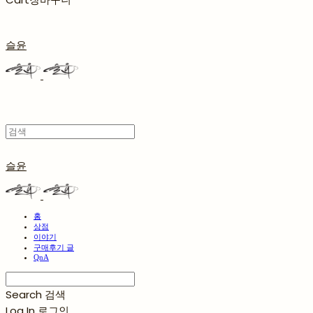
슬윤
슬윤
홈
상점
이야기
구매후기 글
QnA
Search
검색
Log In
로그인