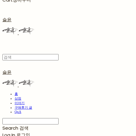
슬윤
슬윤
홈
상점
이야기
구매후기 글
QnA
Search
검색
Log In
로그인