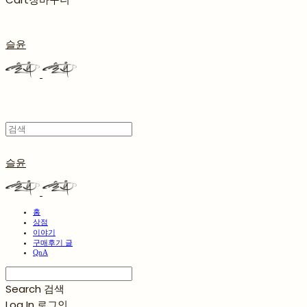
슬윤
슬윤
홈
상점
이야기
구매후기 글
QnA
Search
검색
Log In
로그인