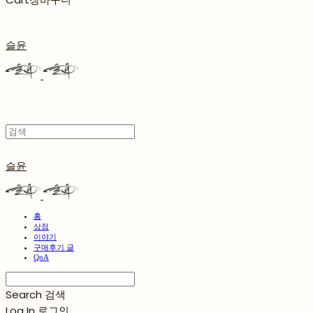
슬윤
슬윤
홈
상점
이야기
구매후기 글
QnA
Search
검색
Log In
로그인