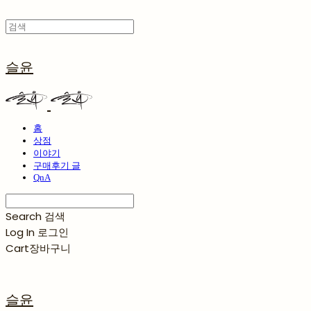
슬윤
홈
상점
이야기
구매후기 글
QnA
Search
검색
Log In
로그인
Cart
장바구니
슬윤