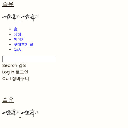
슬윤
홈
상점
이야기
구매후기 글
QnA
Search
검색
Log In
로그인
Cart
장바구니
슬윤