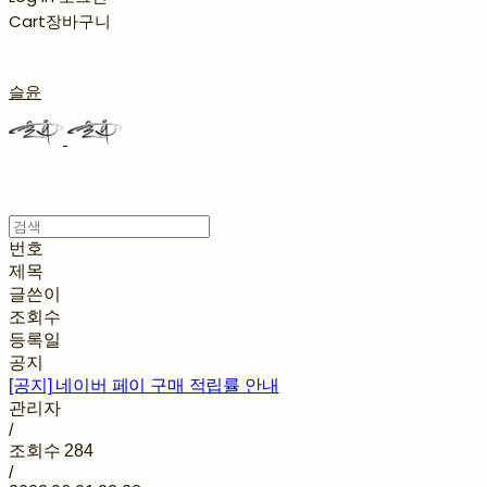
Cart
장바구니
슬윤
번호
제목
글쓴이
조회수
등록일
공지
[공지]
네이버 페이 구매 적립률 안내
관리자
/
조회수
284
/