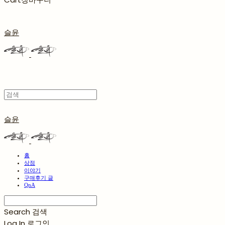
슬윤
슬윤
홈
상점
이야기
구매후기 글
QnA
Search
검색
Log In
로그인